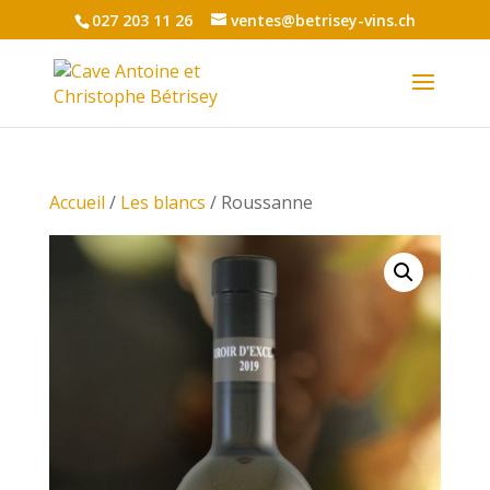
027 203 11 26
ventes@betrisey-vins.ch
Accueil
/
Les blancs
/ Roussanne